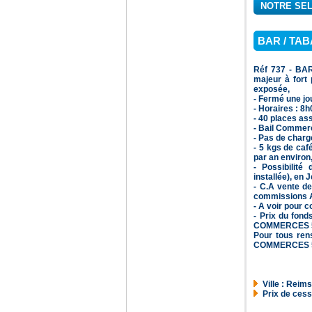
NOTRE SEL
BAR / TAB
Réf 737 - BAR
majeur à fort 
exposée,
- Fermé une jo
- Horaires : 8
- 40 places as
- Bail Commer
- Pas de charge
- 5 kgs de caf
par an environ, .
- Possibilité
installée), en 
- C.A vente d
commissions A
- A voir pour c
- Prix du fon
COMMERCES 51
Pour tous ren
COMMERCES 51 
Ville : Reim
Prix de cess