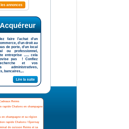
s les annonces
Acquéreur
ez faire l'achat d'un
commerce, d'un droit au
 pas de porte, d'un local
al ou professionnel,
te entreprise ...... cela
rovise pas ! Confiez
recherche et vos
s administratives,
, bancaires,...
Lire la suite
/ Cadeaux Reims
tion rapide Chalons en champagne
s en champagne et sa région
ation rapide Chalons / Epernay
rminal de cuisson Reims et sa