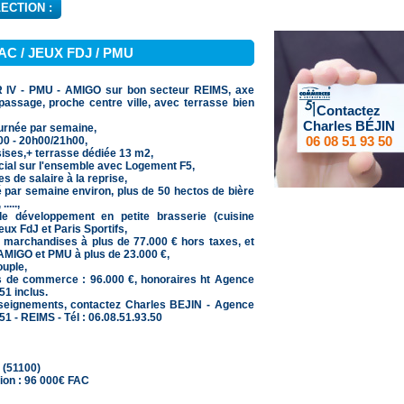
ECTION :
AC / JEUX FDJ / PMU
 IV - PMU - AMIGO sur bon secteur REIMS, axe
passage, proche centre ville, avec terrasse bien
Contactez
Charles BÉJIN
urnée par semaine,
06 08 51 93 50
h00 - 20h00/21h00,
sises,+ terrasse dédiée 13 m2,
cial sur l'ensemble avec Logement F5,
s de salaire à la reprise,
é par semaine environ, plus de 50 hectos de bière
....,
 de développement en petite brasserie (cuisine
Jeux FdJ et Paris Sportifs,
e marchandises à plus de 77.000 € hors taxes, et
MIGO et PMU à plus de 23.000 €,
ouple,
ds de commerce : 96.000 €, honoraires ht Agence
 inclus.
seignements, contactez Charles BEJIN - Agence
- REIMS - Tél : 06.08.51.93.50
s (51100)
ion : 96 000€ FAC