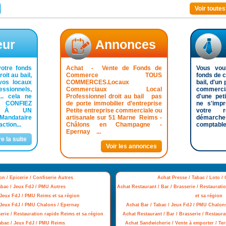
Voir toute
eur
Annonces
otre fonds
Achat - Vente de Fonds de
Vous voul
it au bail,
Commerce TOUS
fonds de 
vos locaux
COMMERCES.Locaux
bail, d'un
ssionnels,
Commerciaux Local
commerci
... cela ne
Professionnel droit au bail pas
d'une peti
! CONFIEZ
de porte immobilier d’entreprise
ne s'imp
E À UN
Petite entreprise commerciale ou
votre 
andataire
artisanale sur 51 Marne Reims -
démarche
ction...
Châlons en Champagne -
comptables
Epernay ...
re la suite
Voir les annonces
on / Epicerie / Confiserie Autres
Achat Presse / Tabac / Loto 
abac / Jeux FdJ / PMU Autres
Achat Restaurant / Bar / Brasserie / Restaura
 Jeux FdJ / PMU Reims et sa région
et sa région
/ Jeux FdJ / PMU Chalons / Epernay
Achat Bar / Tabac / Jeux FdJ / PMU Chalon
erie / Restauration rapide Reims et sa région
Achat Restaurant / Bar / Brasserie / Restaur
Tabac / Jeux FdJ / PMU Reims
Achat Sandwicherie / Vente à emporter / Te