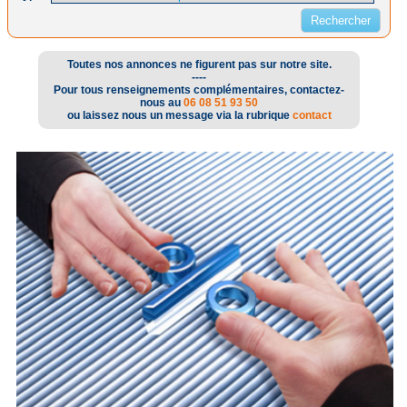
Toutes nos annonces ne figurent pas sur notre site.
----
Pour tous renseignements complémentaires, contactez-
nous au
06 08 51 93 50
ou laissez nous un message via la rubrique
contact