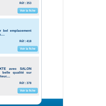
Réf : 353
Voir la fiche
ur bel emplacement
....
Réf : 418
Voir la fiche
XTE avec SALON
 belle qualité sur
eur....
Réf : 378
Voir la fiche