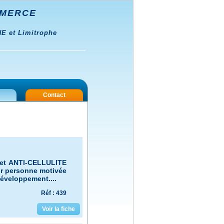
MMERCE
 et Limitrophe
Contact
et ANTI-CELLULITE
our personne motivée
éveloppement....
Réf : 439
Voir la fiche