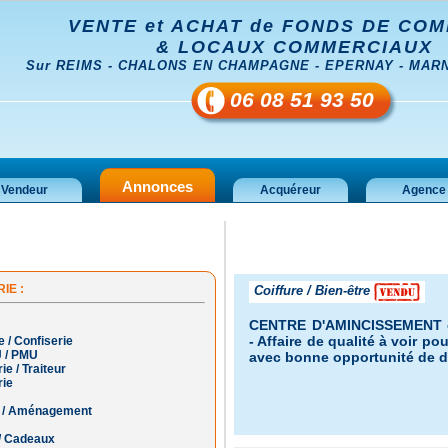
VENTE et ACHAT de FONDS DE CO
& LOCAUX COMMERCIAUX
Sur REIMS - CHALONS EN CHAMPAGNE - EPERNAY - MARNE
06 08 51 93 50
Annonces
Vendeur
Acquéreur
Agence
IE :
Coiffure / Bien-être
CENTRE D'AMINCISSEMENT 
- Affaire de qualité à voir p
e / Confiserie
J / PMU
avec bonne opportunité de d
e / Traiteur
rie
on / Aménagement
 / Cadeaux