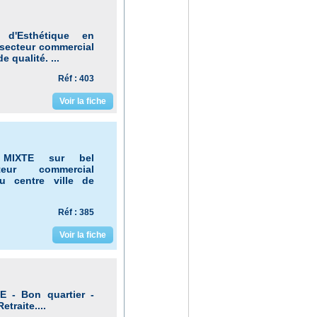
n d'Esthétique en
r secteur commercial
e qualité. ...
Réf : 403
Voir la fiche
MIXTE sur bel
eur commercial
u centre ville de
Réf : 385
Voir la fiche
 - Bon quartier -
traite....