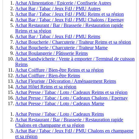
Achat Alimentation / Epicerie / Confiserie Autres
Achat Bar / Tabac / Jeux FdJ / PMU Autres
Achat Bar / Tabac / Jeux FdJ / PMU Reims et sa région
Achat Bar / Tabac / Jeux FdJ / PMU Chalons / Epernay
Achat Restaurant / Bar / Brasserie / Restauration rapide
Reims et sa région
Achat Bar / Tabac / Jeux FdJ / PMU Reims
Achat Boucherie / Charcuterie / Traiteur Reims et sa région
Achat Boucherie / Charcuterie / Traiteur Marne
Achat Boulangerie / Pâtisserie Reims
Achat Sandwicherie / Vente à emporter / Terminal de cuisson
Reims
Achat Coiffure / Bien-être Reims et sa région
Achat Coiffure / Bien-être Reims
Achat Fleuriste / Décoration / Aménagement Reims
Achat Hôtel Reims et sa région
Achat Presse / Tabac / Loto / Cadeaux Reims et sa région
Achat Presse / Tabac / Loto / Cadeaux Chalons / Epernay
Achat Presse / Tabac / Loto / Cadeaux Marne
Achat Presse / Tabac / Loto / Cadeaux Reims
Achat Restaurant / Bar / Brasserie / Restauration rapide
Chalons en champagne et sa région
Achat Bar / Tabac / Jeux FdJ / PMU Chalons en champagne
et sa région