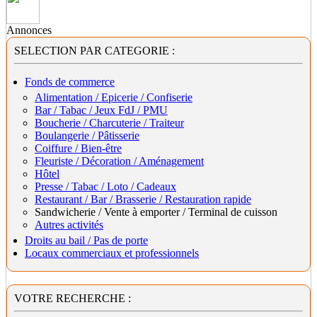
Annonces
SELECTION PAR CATEGORIE :
Fonds de commerce
Alimentation / Epicerie / Confiserie
Bar / Tabac / Jeux FdJ / PMU
Boucherie / Charcuterie / Traiteur
Boulangerie / Pâtisserie
Coiffure / Bien-être
Fleuriste / Décoration / Aménagement
Hôtel
Presse / Tabac / Loto / Cadeaux
Restaurant / Bar / Brasserie / Restauration rapide
Sandwicherie / Vente à emporter / Terminal de cuisson
Autres activités
Droits au bail / Pas de porte
Locaux commerciaux et professionnels
VOTRE RECHERCHE :